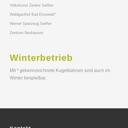
Volkskunst Zenker Seiffen
Waldgasthof Bad Einsiedel*
Werner Spielzeug Seiffen
Zentrum Neuhausen
Winterbetrieb
Mit * gekennzeichnete Kugelbahnen sind auch im
Winter bespielbar.